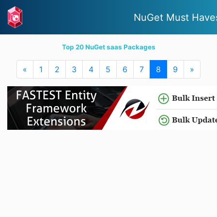
NuGet Must Have
Top 20 NuGet saas Packages
«
1
2
3
4
5
6
7
8
9
»