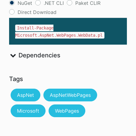
NuGet
.NET CLI
Paket CLIR
Direct Download
Install-Package
Microsoft.AspNet.WebPages.WebData.pl
Dependencies
Tags
AspNet
AspNetWebPages
Microsoft
WebPages