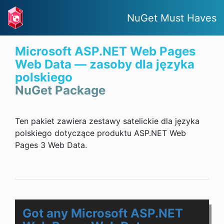
NuGet Must Haves
Microsoft ASP.NET Web Pages
Web Data — zasoby dla języka
polskiego
NuGet Package
Ten pakiet zawiera zestawy satelickie dla języka
polskiego dotyczące produktu ASP.NET Web
Pages 3 Web Data.
Got any Microsoft ASP.NET